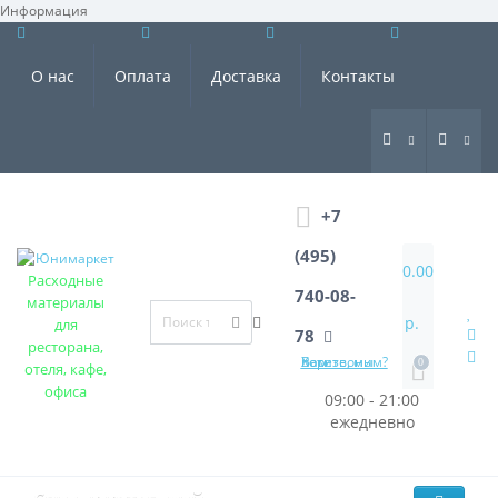
Информация
×
О нас
Оплата
Доставка
Контакты
+7
(495)
0.00
Расходные
740-08-
материалы
р.
для
78
ресторана,
Хотите, мы Вам перезвоним?
0
отеля, кафе,
офиса
09:00 - 21:00
ежедневно