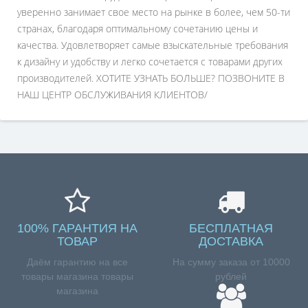
уверенно занимает свое место на рынке в более, чем 50-ти
странах, благодаря оптимальному сочетанию цены и
качества. Удовлетворяет самые взыскательные требования
к дизайну и удобству и легко сочетается с товарами других
производителей. ХОТИТЕ УЗНАТЬ БОЛЬШЕ? ПОЗВОНИТЕ В
НАШ ЦЕНТР ОБСЛУЖИВАНИЯ КЛИЕНТОВ/
100% ГАРАНТИЯ НА
БЕСПЛАТНАЯ
ТОВАР
ДОСТАВКА
Даём гарантию на все
На сумму заказа от 10000
товары магазина товары
рублей
магазина