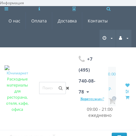
Информация
×
О нас
Оплата
Доставка
Контакты
+7
(495)
0.00
Расходные
740-08-
материалы
р.
для
78
ресторана,
Хотите, мы Вам перезвоним?
0
отеля, кафе,
09:00 - 21:00
офиса
ежедневно