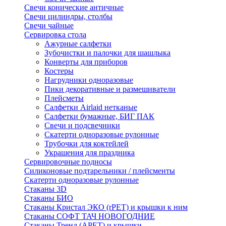
Свечи конические античные
Свечи цилиндры, столбы
Свечи чайные
Сервировка стола
Ажурные салфетки
Зубочистки и палочки для шашлыка
Конверты для приборов
Костеры
Нагрудники одноразовые
Пики декоративные и размешиватели
Плейсметы
Салфетки Airlaid нетканые
Салфетки бумажные, БИГ ПАК
Свечи и подсвечники
Скатерти одноразовые рулонные
Трубочки для коктейлей
Украшения для праздника
Сервировочные подносы
Силиконовые подтарельники / плейсменты
Скатерти одноразовые рулонные
Стаканы 3D
Стаканы БИО
Стаканы Кристал ЭКО (rPET) и крышки к ним
Стаканы СОФТ ТАЧ НОВОГОДНИЕ
Стаканы Тренд (APET) и крышки