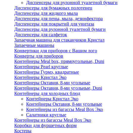
Диспенсеры для рулонной туалетной бумаги
Диспенсеры для бумажных полотенец
Диспенсеры для жидкого мыла
Диспенсеры для пены, мыла, дезинфектора
Диспенсеры для покрытий для унитаза
Диспенсеры для рулонной туалетной бумаги
Диспенсеры для салфеток
Запаечная машина для стаканчиков Кристал
Запаечные машины
Конвертики для приборов с Вашим лого
Конверты для приборов
Контейнеры Meal box, прямоугольные, Duni
Контейнеры Pearl круглые
Контейнеры Гурмэ, квадратные
Контейнеры Кристал Эко
Контейнеры Октавия, 8-ми угольные
Контейнеры Октавия, 8-ми угольные, Duni
Контейнеры для холодных блюд
Контейнеры Кристал Эко
Контейнеры Октавия, 8-ми угольные
Контейнеры из багассы Meal Box Эко
Салатники круглые
Контейнеры из багассы Meal Box Эко
Коробки для фуршетных форм
Костеры