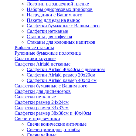
Логотип на запаечной пленке
Наборы одноразовых приборов
Нагрудники с Вашим лого
Пакеты для еды на вынос
Салфетки бумажные с Вашим лого
Салфетки нетканые
Стаканы для кофе/чая
Стаканы для холодных напитков
Рифленые стаканы
Рулонные бумажные полотенца
Салатники круглые
Салфетки Airlaid нетканые
Салфетки Airlaid 40х40см с дизайном
Салфетки Airlaid размер 20х20см
Салфетки Airlaid размер 40х40 см
Салфетки бумажные с Вашим лого
Салфетки для диспенсеров
Салфетки нетканые
Салфетки размер 24х24см
Салфетки размер 33х33см
Салфетки размер 38х38см и 40х40см
Свечи и подсвечники
Свечи конические античные
Свечи цилиндры, столбы
Свечи чайные