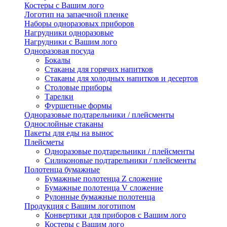
Костеры с Вашим лого
Логотип на запаечной пленке
Наборы одноразовых приборов
Нагрудники одноразовые
Нагрудники с Вашим лого
Одноразовая посуда
Бокалы
Стаканы для горячих напитков
Стаканы для холодных напитков и десертов
Столовые приборы
Тарелки
Фуршетные формы
Одноразовые подтарельники / плейсменты
Однослойные стаканы
Пакеты для еды на вынос
Плейсметы
Одноразовые подтарельники / плейсменты
Силиконовые подтарельники / плейсменты
Полотенца бумажные
Бумажные полотенца Z сложение
Бумажные полотенца V сложение
Рулонные бумажные полотенца
Продукция с Вашим логотипом
Конвертики для приборов с Вашим лого
Костеры с Вашим лого