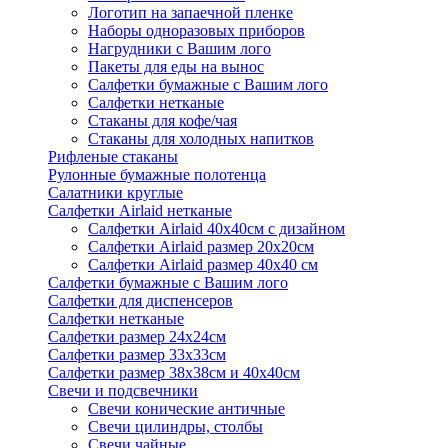
Логотип на запаечной пленке
Наборы одноразовых приборов
Нагрудники с Вашим лого
Пакеты для еды на вынос
Салфетки бумажные с Вашим лого
Салфетки нетканые
Стаканы для кофе/чая
Стаканы для холодных напитков
Рифленые стаканы
Рулонные бумажные полотенца
Салатники круглые
Салфетки Airlaid нетканые
Салфетки Airlaid 40х40см с дизайном
Салфетки Airlaid размер 20х20см
Салфетки Airlaid размер 40х40 см
Салфетки бумажные с Вашим лого
Салфетки для диспенсеров
Салфетки нетканые
Салфетки размер 24х24см
Салфетки размер 33х33см
Салфетки размер 38х38см и 40х40см
Свечи и подсвечники
Свечи конические античные
Свечи цилиндры, столбы
Свечи чайные