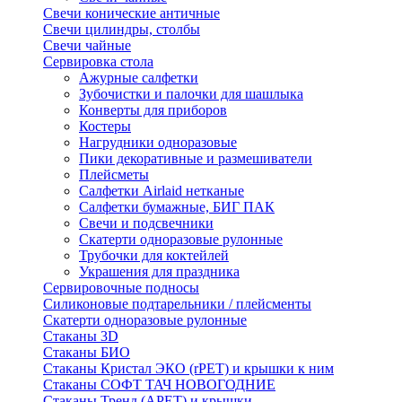
Свечи конические античные
Свечи цилиндры, столбы
Свечи чайные
Сервировка стола
Ажурные салфетки
Зубочистки и палочки для шашлыка
Конверты для приборов
Костеры
Нагрудники одноразовые
Пики декоративные и размешиватели
Плейсметы
Салфетки Airlaid нетканые
Салфетки бумажные, БИГ ПАК
Свечи и подсвечники
Скатерти одноразовые рулонные
Трубочки для коктейлей
Украшения для праздника
Сервировочные подносы
Силиконовые подтарельники / плейсменты
Скатерти одноразовые рулонные
Стаканы 3D
Стаканы БИО
Стаканы Кристал ЭКО (rPET) и крышки к ним
Стаканы СОФТ ТАЧ НОВОГОДНИЕ
Стаканы Тренд (APET) и крышки