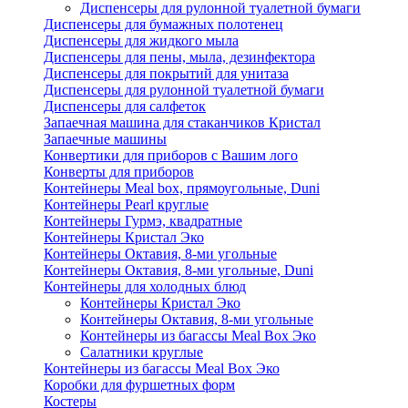
Диспенсеры для рулонной туалетной бумаги
Диспенсеры для бумажных полотенец
Диспенсеры для жидкого мыла
Диспенсеры для пены, мыла, дезинфектора
Диспенсеры для покрытий для унитаза
Диспенсеры для рулонной туалетной бумаги
Диспенсеры для салфеток
Запаечная машина для стаканчиков Кристал
Запаечные машины
Конвертики для приборов с Вашим лого
Конверты для приборов
Контейнеры Meal box, прямоугольные, Duni
Контейнеры Pearl круглые
Контейнеры Гурмэ, квадратные
Контейнеры Кристал Эко
Контейнеры Октавия, 8-ми угольные
Контейнеры Октавия, 8-ми угольные, Duni
Контейнеры для холодных блюд
Контейнеры Кристал Эко
Контейнеры Октавия, 8-ми угольные
Контейнеры из багассы Meal Box Эко
Салатники круглые
Контейнеры из багассы Meal Box Эко
Коробки для фуршетных форм
Костеры