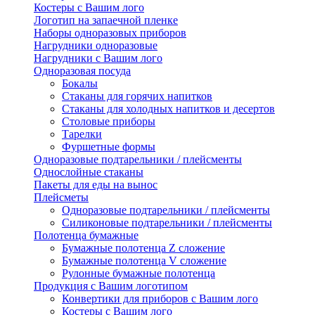
Костеры с Вашим лого
Логотип на запаечной пленке
Наборы одноразовых приборов
Нагрудники одноразовые
Нагрудники с Вашим лого
Одноразовая посуда
Бокалы
Стаканы для горячих напитков
Стаканы для холодных напитков и десертов
Столовые приборы
Тарелки
Фуршетные формы
Одноразовые подтарельники / плейсменты
Однослойные стаканы
Пакеты для еды на вынос
Плейсметы
Одноразовые подтарельники / плейсменты
Силиконовые подтарельники / плейсменты
Полотенца бумажные
Бумажные полотенца Z сложение
Бумажные полотенца V сложение
Рулонные бумажные полотенца
Продукция с Вашим логотипом
Конвертики для приборов с Вашим лого
Костеры с Вашим лого