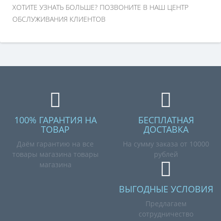
ХОТИТЕ УЗНАТЬ БОЛЬШЕ? ПОЗВОНИТЕ В НАШ ЦЕНТР
ОБСЛУЖИВАНИЯ КЛИЕНТОВ
100% ГАРАНТИЯ НА
БЕСПЛАТНАЯ
ТОВАР
ДОСТАВКА
Даём гарантию на все
На сумму заказа от 10000
товары магазина товары
рублей
магазина
ВЫГОДНЫЕ УСЛОВИЯ
Предлагаем
сотрудничество