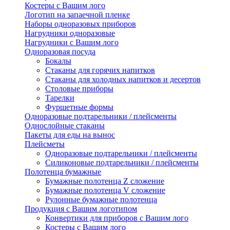
Костеры с Вашим лого
Логотип на запаечной пленке
Наборы одноразовых приборов
Нагрудники одноразовые
Нагрудники с Вашим лого
Одноразовая посуда
Бокалы
Стаканы для горячих напитков
Стаканы для холодных напитков и десертов
Столовые приборы
Тарелки
Фуршетные формы
Одноразовые подтарельники / плейсменты
Однослойные стаканы
Пакеты для еды на вынос
Плейсметы
Одноразовые подтарельники / плейсменты
Силиконовые подтарельники / плейсменты
Полотенца бумажные
Бумажные полотенца Z сложение
Бумажные полотенца V сложение
Рулонные бумажные полотенца
Продукция с Вашим логотипом
Конвертики для приборов с Вашим лого
Костеры с Вашим лого