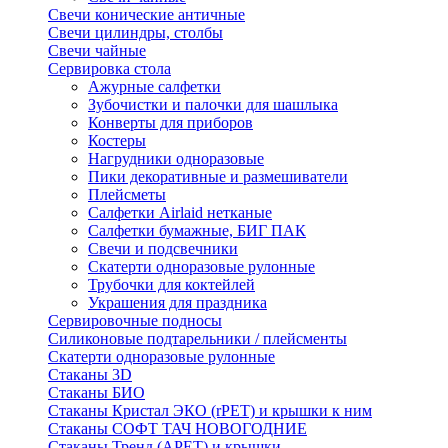
Свечи конические античные
Свечи цилиндры, столбы
Свечи чайные
Сервировка стола
Ажурные салфетки
Зубочистки и палочки для шашлыка
Конверты для приборов
Костеры
Нагрудники одноразовые
Пики декоративные и размешиватели
Плейсметы
Салфетки Airlaid нетканые
Салфетки бумажные, БИГ ПАК
Свечи и подсвечники
Скатерти одноразовые рулонные
Трубочки для коктейлей
Украшения для праздника
Сервировочные подносы
Силиконовые подтарельники / плейсменты
Скатерти одноразовые рулонные
Стаканы 3D
Стаканы БИО
Стаканы Кристал ЭКО (rPET) и крышки к ним
Стаканы СОФТ ТАЧ НОВОГОДНИЕ
Стаканы Тренд (APET) и крышки