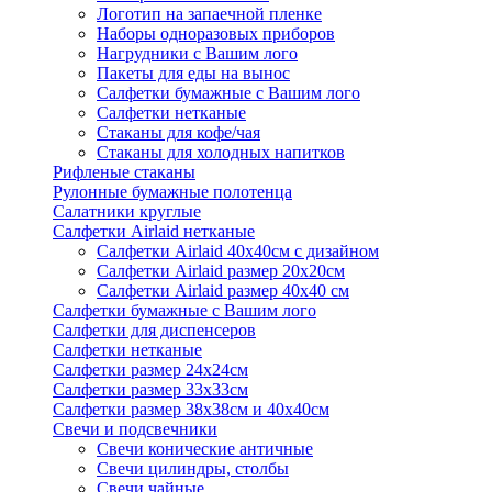
Логотип на запаечной пленке
Наборы одноразовых приборов
Нагрудники с Вашим лого
Пакеты для еды на вынос
Салфетки бумажные с Вашим лого
Салфетки нетканые
Стаканы для кофе/чая
Стаканы для холодных напитков
Рифленые стаканы
Рулонные бумажные полотенца
Салатники круглые
Салфетки Airlaid нетканые
Салфетки Airlaid 40х40см с дизайном
Салфетки Airlaid размер 20х20см
Салфетки Airlaid размер 40х40 см
Салфетки бумажные с Вашим лого
Салфетки для диспенсеров
Салфетки нетканые
Салфетки размер 24х24см
Салфетки размер 33х33см
Салфетки размер 38х38см и 40х40см
Свечи и подсвечники
Свечи конические античные
Свечи цилиндры, столбы
Свечи чайные