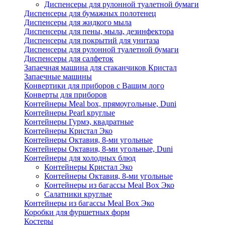
Диспенсеры для рулонной туалетной бумаги
Диспенсеры для бумажных полотенец
Диспенсеры для жидкого мыла
Диспенсеры для пены, мыла, дезинфектора
Диспенсеры для покрытий для унитаза
Диспенсеры для рулонной туалетной бумаги
Диспенсеры для салфеток
Запаечная машина для стаканчиков Кристал
Запаечные машины
Конвертики для приборов с Вашим лого
Конверты для приборов
Контейнеры Meal box, прямоугольные, Duni
Контейнеры Pearl круглые
Контейнеры Гурмэ, квадратные
Контейнеры Кристал Эко
Контейнеры Октавия, 8-ми угольные
Контейнеры Октавия, 8-ми угольные, Duni
Контейнеры для холодных блюд
Контейнеры Кристал Эко
Контейнеры Октавия, 8-ми угольные
Контейнеры из багассы Meal Box Эко
Салатники круглые
Контейнеры из багассы Meal Box Эко
Коробки для фуршетных форм
Костеры