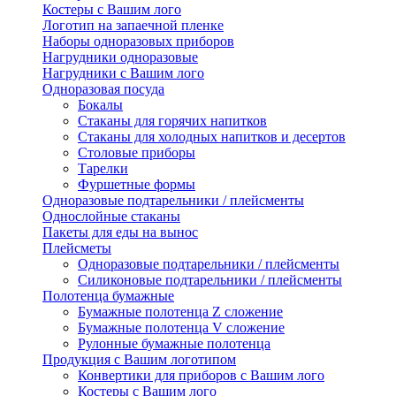
Костеры с Вашим лого
Логотип на запаечной пленке
Наборы одноразовых приборов
Нагрудники одноразовые
Нагрудники с Вашим лого
Одноразовая посуда
Бокалы
Стаканы для горячих напитков
Стаканы для холодных напитков и десертов
Столовые приборы
Тарелки
Фуршетные формы
Одноразовые подтарельники / плейсменты
Однослойные стаканы
Пакеты для еды на вынос
Плейсметы
Одноразовые подтарельники / плейсменты
Силиконовые подтарельники / плейсменты
Полотенца бумажные
Бумажные полотенца Z сложение
Бумажные полотенца V сложение
Рулонные бумажные полотенца
Продукция с Вашим логотипом
Конвертики для приборов с Вашим лого
Костеры с Вашим лого