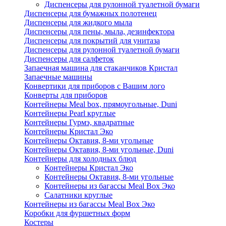
Диспенсеры для рулонной туалетной бумаги
Диспенсеры для бумажных полотенец
Диспенсеры для жидкого мыла
Диспенсеры для пены, мыла, дезинфектора
Диспенсеры для покрытий для унитаза
Диспенсеры для рулонной туалетной бумаги
Диспенсеры для салфеток
Запаечная машина для стаканчиков Кристал
Запаечные машины
Конвертики для приборов с Вашим лого
Конверты для приборов
Контейнеры Meal box, прямоугольные, Duni
Контейнеры Pearl круглые
Контейнеры Гурмэ, квадратные
Контейнеры Кристал Эко
Контейнеры Октавия, 8-ми угольные
Контейнеры Октавия, 8-ми угольные, Duni
Контейнеры для холодных блюд
Контейнеры Кристал Эко
Контейнеры Октавия, 8-ми угольные
Контейнеры из багассы Meal Box Эко
Салатники круглые
Контейнеры из багассы Meal Box Эко
Коробки для фуршетных форм
Костеры