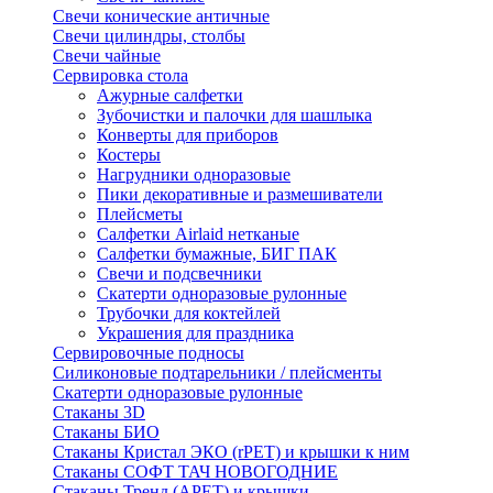
Свечи конические античные
Свечи цилиндры, столбы
Свечи чайные
Сервировка стола
Ажурные салфетки
Зубочистки и палочки для шашлыка
Конверты для приборов
Костеры
Нагрудники одноразовые
Пики декоративные и размешиватели
Плейсметы
Салфетки Airlaid нетканые
Салфетки бумажные, БИГ ПАК
Свечи и подсвечники
Скатерти одноразовые рулонные
Трубочки для коктейлей
Украшения для праздника
Сервировочные подносы
Силиконовые подтарельники / плейсменты
Скатерти одноразовые рулонные
Стаканы 3D
Стаканы БИО
Стаканы Кристал ЭКО (rPET) и крышки к ним
Стаканы СОФТ ТАЧ НОВОГОДНИЕ
Стаканы Тренд (APET) и крышки