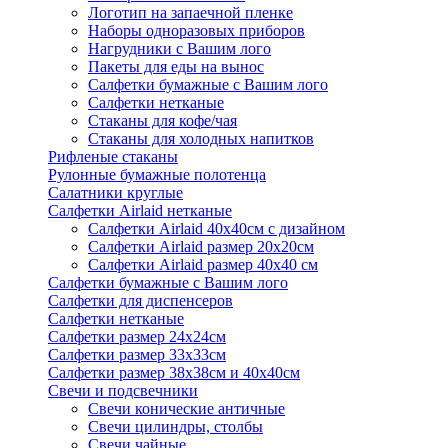
Логотип на запаечной пленке
Наборы одноразовых приборов
Нагрудники с Вашим лого
Пакеты для еды на вынос
Салфетки бумажные с Вашим лого
Салфетки нетканые
Стаканы для кофе/чая
Стаканы для холодных напитков
Рифленые стаканы
Рулонные бумажные полотенца
Салатники круглые
Салфетки Airlaid нетканые
Салфетки Airlaid 40х40см с дизайном
Салфетки Airlaid размер 20х20см
Салфетки Airlaid размер 40х40 см
Салфетки бумажные с Вашим лого
Салфетки для диспенсеров
Салфетки нетканые
Салфетки размер 24х24см
Салфетки размер 33х33см
Салфетки размер 38х38см и 40х40см
Свечи и подсвечники
Свечи конические античные
Свечи цилиндры, столбы
Свечи чайные