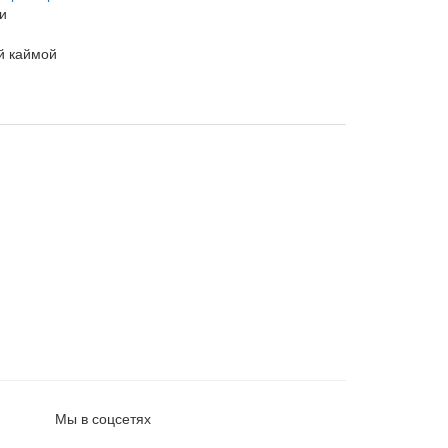
и
й каймой
Мы в соцсетях