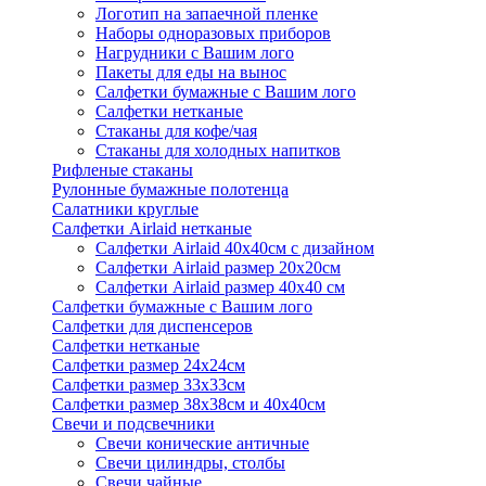
Логотип на запаечной пленке
Наборы одноразовых приборов
Нагрудники с Вашим лого
Пакеты для еды на вынос
Салфетки бумажные с Вашим лого
Салфетки нетканые
Стаканы для кофе/чая
Стаканы для холодных напитков
Рифленые стаканы
Рулонные бумажные полотенца
Салатники круглые
Салфетки Airlaid нетканые
Салфетки Airlaid 40х40см с дизайном
Салфетки Airlaid размер 20х20см
Салфетки Airlaid размер 40х40 см
Салфетки бумажные с Вашим лого
Салфетки для диспенсеров
Салфетки нетканые
Салфетки размер 24х24см
Салфетки размер 33х33см
Салфетки размер 38х38см и 40х40см
Свечи и подсвечники
Свечи конические античные
Свечи цилиндры, столбы
Свечи чайные