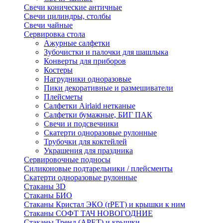
Свечи конические античные
Свечи цилиндры, столбы
Свечи чайные
Сервировка стола
Ажурные салфетки
Зубочистки и палочки для шашлыка
Конверты для приборов
Костеры
Нагрудники одноразовые
Пики декоративные и размешиватели
Плейсметы
Салфетки Airlaid нетканые
Салфетки бумажные, БИГ ПАК
Свечи и подсвечники
Скатерти одноразовые рулонные
Трубочки для коктейлей
Украшения для праздника
Сервировочные подносы
Силиконовые подтарельники / плейсменты
Скатерти одноразовые рулонные
Стаканы 3D
Стаканы БИО
Стаканы Кристал ЭКО (rPET) и крышки к ним
Стаканы СОФТ ТАЧ НОВОГОДНИЕ
Стаканы Тренд (APET) и крышки