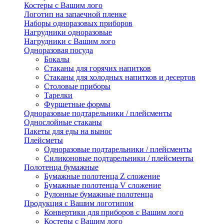
Костеры с Вашим лого
Логотип на запаечной пленке
Наборы одноразовых приборов
Нагрудники одноразовые
Нагрудники с Вашим лого
Одноразовая посуда
Бокалы
Стаканы для горячих напитков
Стаканы для холодных напитков и десертов
Столовые приборы
Тарелки
Фуршетные формы
Одноразовые подтарельники / плейсменты
Однослойные стаканы
Пакеты для еды на вынос
Плейсметы
Одноразовые подтарельники / плейсменты
Силиконовые подтарельники / плейсменты
Полотенца бумажные
Бумажные полотенца Z сложение
Бумажные полотенца V сложение
Рулонные бумажные полотенца
Продукция с Вашим логотипом
Конвертики для приборов с Вашим лого
Костеры с Вашим лого