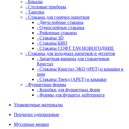
- Бокалы
- Столовые приборы
- Тарелки
- Стаканы для горячих напитков
- Двухслойные стаканы
- Однослойные стаканы
- Рифленые стаканы
- Стаканы 3D
- Стаканы БИО
- Стаканы СОФТ ТАЧ НОВОГОДНИЕ
- Стаканы для холодных напитков и десертов
- Запаечная машина для стаканчиков
Кристал
- Стаканы Кристал ЭКО (rPET) и крышки к
ним
- Стаканы Тренд (APET) и крышки
- Фуршетные формы
- Коробки для фуршетных форм
- Формы для фуршета, кейтеринга
Упаковочные материалы
Перчатки одноразовые
Мусорные мешки