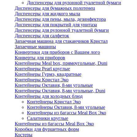
Диспенсеры для рулонной туалетной бумаги
Диспенсеры для бумажных полотенец
Диспенсеры для жидкого мыла
Диспенсеры для пены, мыла, дезинфектора
Диспенсеры для покрытий для унитаза
Диспенсеры для рулонной туалетной бумаги
Диспенсеры для салфеток
Запаечная машина для стаканчиков Кристал
Запаечные машины
Конвертики для приборов с Вашим лого
Конверты для приборов
Контейнеры Meal box, прямоугольные, Duni
Контейнеры Pearl круглые
Контейнеры Гурмэ, квадратные
Контейнеры Кристал Эко
Контейнеры Октавия, 8-ми угольные
Контейнеры Октавия, 8-ми угольные, Duni
Контейнеры для холодных блюд
Контейнеры Кристал Эко
Контейнеры Октавия, 8-ми угольные
Контейнеры из багассы Meal Box Эко
Салатники круглые
Контейнеры из багассы Meal Box Эко
Коробки для фуршетных форм
Костеры