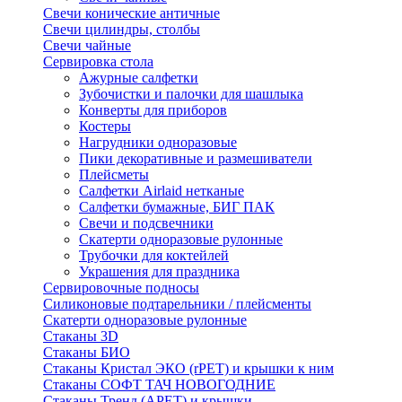
Свечи конические античные
Свечи цилиндры, столбы
Свечи чайные
Сервировка стола
Ажурные салфетки
Зубочистки и палочки для шашлыка
Конверты для приборов
Костеры
Нагрудники одноразовые
Пики декоративные и размешиватели
Плейсметы
Салфетки Airlaid нетканые
Салфетки бумажные, БИГ ПАК
Свечи и подсвечники
Скатерти одноразовые рулонные
Трубочки для коктейлей
Украшения для праздника
Сервировочные подносы
Силиконовые подтарельники / плейсменты
Скатерти одноразовые рулонные
Стаканы 3D
Стаканы БИО
Стаканы Кристал ЭКО (rPET) и крышки к ним
Стаканы СОФТ ТАЧ НОВОГОДНИЕ
Стаканы Тренд (APET) и крышки