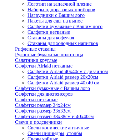
Логотип на запаечной пленке
Наборы одноразовых приборов
Нагрудники с Вашим лого
Пакеты для еды на вынос
Салфетки бумажные с Вашим лого
Салфетки нетканые
Стаканы для кофе/чая
Стаканы для холодных напитков
Рифленые стаканы
Рулонные бумажные полотенца
Салатники круглые
Салфетки Airlaid нетканые
Салфетки Airlaid 40х40см с дизайном
Салфетки Airlaid размер 20х20см
Салфетки Airlaid размер 40х40 см
Салфетки бумажные с Вашим лого
Салфетки для диспенсеров
Салфетки нетканые
Салфетки размер 24х24см
Салфетки размер 33х33см
Салфетки размер 38х38см и 40х40см
Свечи и подсвечники
Свечи конические античные
Свечи цилиндры, столбы
Свечи чайные