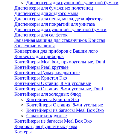
Диспенсеры для рулонной туалетной бумаги
Диспенсеры для бумажных полотенец
Диспенсеры для жидкого мыла
Диспенсеры для пены, мыла, дезинфектора
Диспенсеры для покрытий для унитаза
Диспенсеры для рулонной туалетной бумаги
Диспенсеры для салфеток
Запаечная машина для стаканчиков Кристал
Запаечные машины
Конвертики для приборов с Вашим лого
Конверты для приборов
Контейнеры Meal box, прямоугольные, Duni
Контейнеры Pearl круглые
Контейнеры Гурмэ, квадратные
Контейнеры Кристал Эко
Контейнеры Октавия, 8-ми угольные
Контейнеры Октавия, 8-ми угольные, Duni
Контейнеры для холодных блюд
Контейнеры Кристал Эко
Контейнеры Октавия, 8-ми угольные
Контейнеры из багассы Meal Box Эко
Салатники круглые
Контейнеры из багассы Meal Box Эко
Коробки для фуршетных форм
Костеры