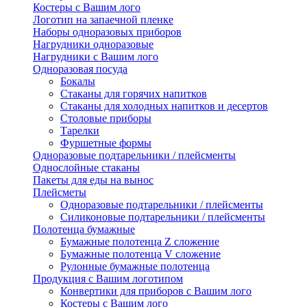
Костеры с Вашим лого
Логотип на запаечной пленке
Наборы одноразовых приборов
Нагрудники одноразовые
Нагрудники с Вашим лого
Одноразовая посуда
Бокалы
Стаканы для горячих напитков
Стаканы для холодных напитков и десертов
Столовые приборы
Тарелки
Фуршетные формы
Одноразовые подтарельники / плейсменты
Однослойные стаканы
Пакеты для еды на вынос
Плейсметы
Одноразовые подтарельники / плейсменты
Силиконовые подтарельники / плейсменты
Полотенца бумажные
Бумажные полотенца Z сложение
Бумажные полотенца V сложение
Рулонные бумажные полотенца
Продукция с Вашим логотипом
Конвертики для приборов с Вашим лого
Костеры с Вашим лого