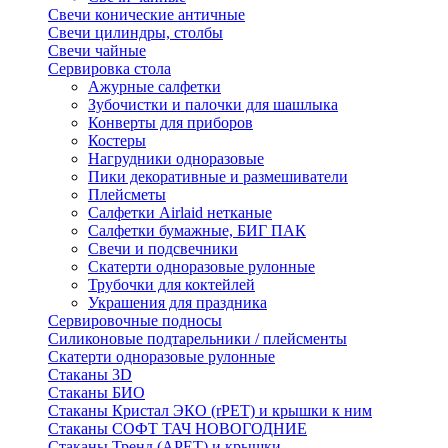
Свечи конические античные
Свечи цилиндры, столбы
Свечи чайные
Сервировка стола
Ажурные салфетки
Зубочистки и палочки для шашлыка
Конверты для приборов
Костеры
Нагрудники одноразовые
Пики декоративные и размешиватели
Плейсметы
Салфетки Airlaid нетканые
Салфетки бумажные, БИГ ПАК
Свечи и подсвечники
Скатерти одноразовые рулонные
Трубочки для коктейлей
Украшения для праздника
Сервировочные подносы
Силиконовые подтарельники / плейсменты
Скатерти одноразовые рулонные
Стаканы 3D
Стаканы БИО
Стаканы Кристал ЭКО (rPET) и крышки к ним
Стаканы СОФТ ТАЧ НОВОГОДНИЕ
Стаканы Тренд (APET) и крышки