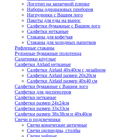
Логотип на запаечной пленке
Наборы одноразовых приборов
Нагрудники с Вашим лого
Пакеты для еды на вынос
Салфетки бумажные с Вашим лого
Салфетки нетканые
Стаканы для кофе/чая
Стаканы для холодных напитков
Рифленые стаканы
Рулонные бумажные полотенца
Салатники круглые
Салфетки Airlaid нетканые
Салфетки Airlaid 40х40см с дизайном
Салфетки Airlaid размер 20х20см
Салфетки Airlaid размер 40х40 см
Салфетки бумажные с Вашим лого
Салфетки для диспенсеров
Салфетки нетканые
Салфетки размер 24х24см
Салфетки размер 33х33см
Салфетки размер 38х38см и 40х40см
Свечи и подсвечники
Свечи конические античные
Свечи цилиндры, столбы
Свечи чайные