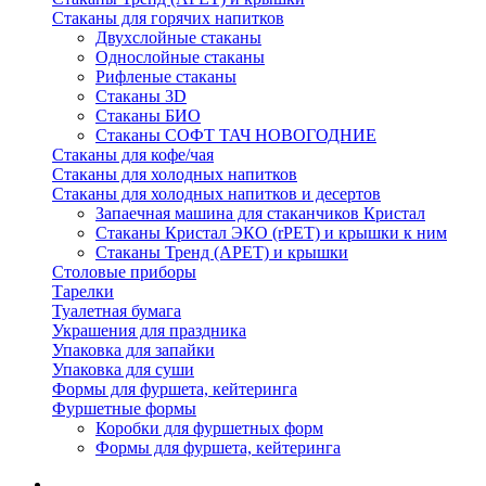
Стаканы для горячих напитков
Двухслойные стаканы
Однослойные стаканы
Рифленые стаканы
Стаканы 3D
Стаканы БИО
Стаканы СОФТ ТАЧ НОВОГОДНИЕ
Стаканы для кофе/чая
Стаканы для холодных напитков
Стаканы для холодных напитков и десертов
Запаечная машина для стаканчиков Кристал
Стаканы Кристал ЭКО (rPET) и крышки к ним
Стаканы Тренд (APET) и крышки
Столовые приборы
Тарелки
Туалетная бумага
Украшения для праздника
Упаковка для запайки
Упаковка для суши
Формы для фуршета, кейтеринга
Фуршетные формы
Коробки для фуршетных форм
Формы для фуршета, кейтеринга