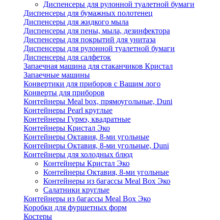
Диспенсеры для рулонной туалетной бумаги
Диспенсеры для бумажных полотенец
Диспенсеры для жидкого мыла
Диспенсеры для пены, мыла, дезинфектора
Диспенсеры для покрытий для унитаза
Диспенсеры для рулонной туалетной бумаги
Диспенсеры для салфеток
Запаечная машина для стаканчиков Кристал
Запаечные машины
Конвертики для приборов с Вашим лого
Конверты для приборов
Контейнеры Meal box, прямоугольные, Duni
Контейнеры Pearl круглые
Контейнеры Гурмэ, квадратные
Контейнеры Кристал Эко
Контейнеры Октавия, 8-ми угольные
Контейнеры Октавия, 8-ми угольные, Duni
Контейнеры для холодных блюд
Контейнеры Кристал Эко
Контейнеры Октавия, 8-ми угольные
Контейнеры из багассы Meal Box Эко
Салатники круглые
Контейнеры из багассы Meal Box Эко
Коробки для фуршетных форм
Костеры