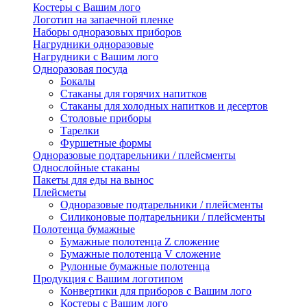
Костеры с Вашим лого
Логотип на запаечной пленке
Наборы одноразовых приборов
Нагрудники одноразовые
Нагрудники с Вашим лого
Одноразовая посуда
Бокалы
Стаканы для горячих напитков
Стаканы для холодных напитков и десертов
Столовые приборы
Тарелки
Фуршетные формы
Одноразовые подтарельники / плейсменты
Однослойные стаканы
Пакеты для еды на вынос
Плейсметы
Одноразовые подтарельники / плейсменты
Силиконовые подтарельники / плейсменты
Полотенца бумажные
Бумажные полотенца Z сложение
Бумажные полотенца V сложение
Рулонные бумажные полотенца
Продукция с Вашим логотипом
Конвертики для приборов с Вашим лого
Костеры с Вашим лого