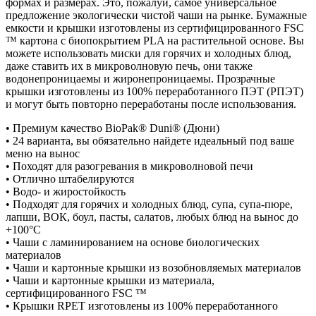
формах и размерах. Это, пожалуй, самое универсальное
предложение экологически чистой чаши на рынке. Бумажные
емкости и крышки изготовлены из сертифицированного FSC
™ картона с биопокрытием PLA на растительной основе. Вы
можете использовать миски для горячих и холодных блюд,
даже ставить их в микроволновую печь, они также
водонепроницаемы и жиронепроницаемы. Прозрачные
крышки изготовлены из 100% переработанного ПЭТ (РПЭТ)
и могут быть повторно переработаны после использования.
• Премиум качество BioPak® Duni® (Дюни)
• 24 варианта, вы обязательно найдете идеальный под ваше
меню на вынос
• Походят для разогревания в микроволновой печи
• Отлично штабелируются
• Водо- и жиростойкость
• Подходят для горячих и холодных блюд, супа, супа-пюре,
лапши, ВОК, боул, пасты, салатов, любых блюд на вынос до
+100°С
• Чаши с ламинированием на основе биологических
материалов
• Чаши и картонные крышки из возобновляемых материалов
• Чаши и картонные крышки из материала,
сертифицированного FSC ™
• Крышки RPET изготовлены из 100% переработанного