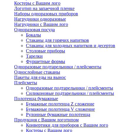
Костеры с Вашим лого
Логотип на запаечной пленке
Наборы одноразовых приборов
Нагрудники одноразовые
Нагрудники с Вашим лого
Одноразовая посуда
Бокалы
Стаканы для горячих напитков
Стаканы для холодных напитков и десертов
Столовые приборы
Тарелки
Фуршетные формы
Одноразовые подтарельники / плейсменты
Однослойные стаканы
Пакеты для еды на вынос
Плейсметы
Одноразовые подтарельники / плейсменты
Силиконовые подтарельники / плейсменты
Полотенца бумажные
Бумажные полотенца Z сложение
Бумажные полотенца V сложение
Рулонные бумажные полотенца
Продукция с Вашим логотипом
Конвертики для приборов с Вашим лого
Костеры с Вашим лого