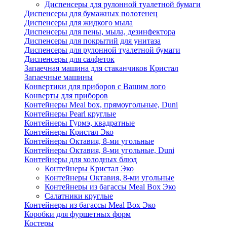
Диспенсеры для рулонной туалетной бумаги
Диспенсеры для бумажных полотенец
Диспенсеры для жидкого мыла
Диспенсеры для пены, мыла, дезинфектора
Диспенсеры для покрытий для унитаза
Диспенсеры для рулонной туалетной бумаги
Диспенсеры для салфеток
Запаечная машина для стаканчиков Кристал
Запаечные машины
Конвертики для приборов с Вашим лого
Конверты для приборов
Контейнеры Meal box, прямоугольные, Duni
Контейнеры Pearl круглые
Контейнеры Гурмэ, квадратные
Контейнеры Кристал Эко
Контейнеры Октавия, 8-ми угольные
Контейнеры Октавия, 8-ми угольные, Duni
Контейнеры для холодных блюд
Контейнеры Кристал Эко
Контейнеры Октавия, 8-ми угольные
Контейнеры из багассы Meal Box Эко
Салатники круглые
Контейнеры из багассы Meal Box Эко
Коробки для фуршетных форм
Костеры