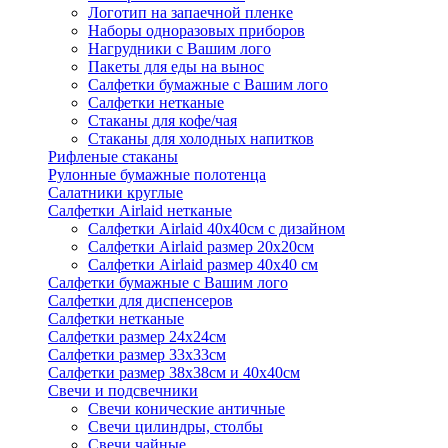
Логотип на запаечной пленке
Наборы одноразовых приборов
Нагрудники с Вашим лого
Пакеты для еды на вынос
Салфетки бумажные с Вашим лого
Салфетки нетканые
Стаканы для кофе/чая
Стаканы для холодных напитков
Рифленые стаканы
Рулонные бумажные полотенца
Салатники круглые
Салфетки Airlaid нетканые
Салфетки Airlaid 40х40см с дизайном
Салфетки Airlaid размер 20х20см
Салфетки Airlaid размер 40х40 см
Салфетки бумажные с Вашим лого
Салфетки для диспенсеров
Салфетки нетканые
Салфетки размер 24х24см
Салфетки размер 33х33см
Салфетки размер 38х38см и 40х40см
Свечи и подсвечники
Свечи конические античные
Свечи цилиндры, столбы
Свечи чайные