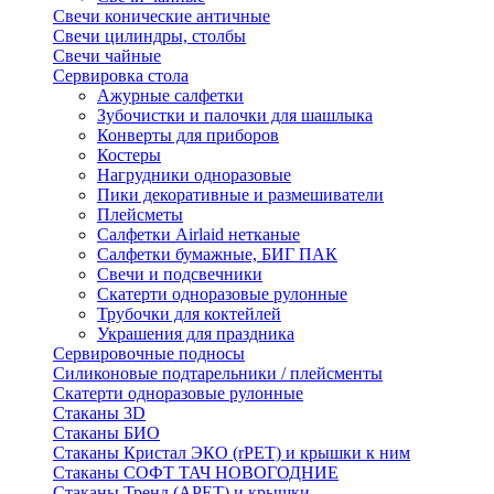
Свечи конические античные
Свечи цилиндры, столбы
Свечи чайные
Сервировка стола
Ажурные салфетки
Зубочистки и палочки для шашлыка
Конверты для приборов
Костеры
Нагрудники одноразовые
Пики декоративные и размешиватели
Плейсметы
Салфетки Airlaid нетканые
Салфетки бумажные, БИГ ПАК
Свечи и подсвечники
Скатерти одноразовые рулонные
Трубочки для коктейлей
Украшения для праздника
Сервировочные подносы
Силиконовые подтарельники / плейсменты
Скатерти одноразовые рулонные
Стаканы 3D
Стаканы БИО
Стаканы Кристал ЭКО (rPET) и крышки к ним
Стаканы СОФТ ТАЧ НОВОГОДНИЕ
Стаканы Тренд (APET) и крышки