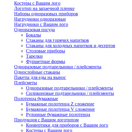
Костеры с Вашим лого
Логотип на запаечной пленке
Наборы одноразовых приборов
Нагрудники одноразовые
Нагрудники с Вашим лого
Одноразовая посуда
Бокалы
Стаканы для горячих напитков
Стаканы для холодных напитков и десертов
Столовые приборы
Тарелки
Фуршетные формы
Одноразовые подтарельники / плейсменты
Однослойные стаканы
Пакеты для еды на вынос
Плейсметы
Одноразовые подтарельники / плейсменты
Силиконовые подтарельники / плейсменты
Полотенца бумажные
Бумажные полотенца Z сложение
Бумажные полотенца V сложение
Рулонные бумажные полотенца
Продукция с Вашим логотипом
Конвертики для приборов с Вашим лого
Костеры с Вашим лого