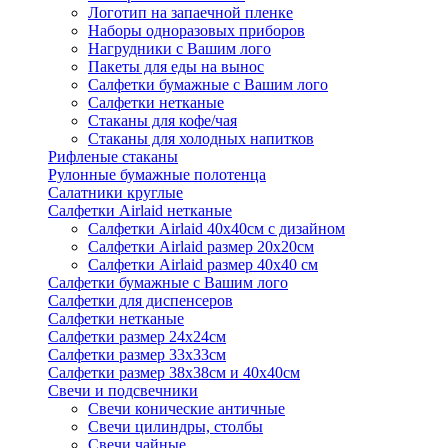
Логотип на запаечной пленке
Наборы одноразовых приборов
Нагрудники с Вашим лого
Пакеты для еды на вынос
Салфетки бумажные с Вашим лого
Салфетки нетканые
Стаканы для кофе/чая
Стаканы для холодных напитков
Рифленые стаканы
Рулонные бумажные полотенца
Салатники круглые
Салфетки Airlaid нетканые
Салфетки Airlaid 40х40см с дизайном
Салфетки Airlaid размер 20х20см
Салфетки Airlaid размер 40х40 см
Салфетки бумажные с Вашим лого
Салфетки для диспенсеров
Салфетки нетканые
Салфетки размер 24х24см
Салфетки размер 33х33см
Салфетки размер 38х38см и 40х40см
Свечи и подсвечники
Свечи конические античные
Свечи цилиндры, столбы
Свечи чайные