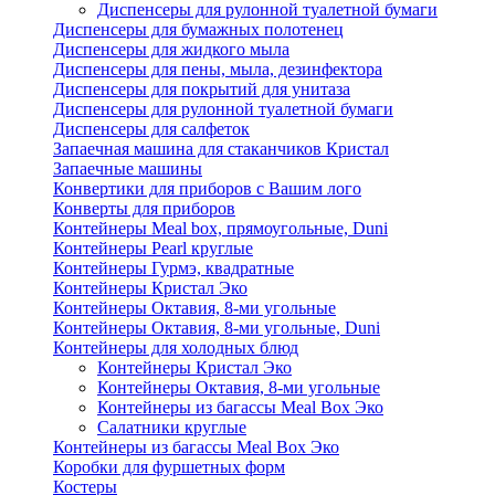
Диспенсеры для рулонной туалетной бумаги
Диспенсеры для бумажных полотенец
Диспенсеры для жидкого мыла
Диспенсеры для пены, мыла, дезинфектора
Диспенсеры для покрытий для унитаза
Диспенсеры для рулонной туалетной бумаги
Диспенсеры для салфеток
Запаечная машина для стаканчиков Кристал
Запаечные машины
Конвертики для приборов с Вашим лого
Конверты для приборов
Контейнеры Meal box, прямоугольные, Duni
Контейнеры Pearl круглые
Контейнеры Гурмэ, квадратные
Контейнеры Кристал Эко
Контейнеры Октавия, 8-ми угольные
Контейнеры Октавия, 8-ми угольные, Duni
Контейнеры для холодных блюд
Контейнеры Кристал Эко
Контейнеры Октавия, 8-ми угольные
Контейнеры из багассы Meal Box Эко
Салатники круглые
Контейнеры из багассы Meal Box Эко
Коробки для фуршетных форм
Костеры