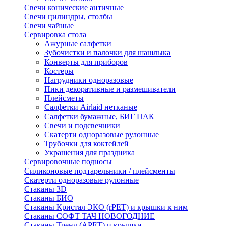
Свечи конические античные
Свечи цилиндры, столбы
Свечи чайные
Сервировка стола
Ажурные салфетки
Зубочистки и палочки для шашлыка
Конверты для приборов
Костеры
Нагрудники одноразовые
Пики декоративные и размешиватели
Плейсметы
Салфетки Airlaid нетканые
Салфетки бумажные, БИГ ПАК
Свечи и подсвечники
Скатерти одноразовые рулонные
Трубочки для коктейлей
Украшения для праздника
Сервировочные подносы
Силиконовые подтарельники / плейсменты
Скатерти одноразовые рулонные
Стаканы 3D
Стаканы БИО
Стаканы Кристал ЭКО (rPET) и крышки к ним
Стаканы СОФТ ТАЧ НОВОГОДНИЕ
Стаканы Тренд (APET) и крышки