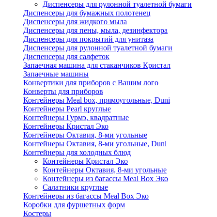
Диспенсеры для рулонной туалетной бумаги
Диспенсеры для бумажных полотенец
Диспенсеры для жидкого мыла
Диспенсеры для пены, мыла, дезинфектора
Диспенсеры для покрытий для унитаза
Диспенсеры для рулонной туалетной бумаги
Диспенсеры для салфеток
Запаечная машина для стаканчиков Кристал
Запаечные машины
Конвертики для приборов с Вашим лого
Конверты для приборов
Контейнеры Meal box, прямоугольные, Duni
Контейнеры Pearl круглые
Контейнеры Гурмэ, квадратные
Контейнеры Кристал Эко
Контейнеры Октавия, 8-ми угольные
Контейнеры Октавия, 8-ми угольные, Duni
Контейнеры для холодных блюд
Контейнеры Кристал Эко
Контейнеры Октавия, 8-ми угольные
Контейнеры из багассы Meal Box Эко
Салатники круглые
Контейнеры из багассы Meal Box Эко
Коробки для фуршетных форм
Костеры