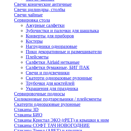
Свечи конические античные
Свечи цилиндры, столбы
Свечи чайные
Сервировка стола
Ажурные салфетки
Зубочистки и палочки для шашлыка
Конверты для приборов
Костеры
Нагрудники одноразовые
Пики декоративные и размешиватели
Плейсметы
Салфетки Airlaid нетканые
Салфетки бумажные, БИГ ПАК
Свечи и подсвечники
Скатерти одноразовые рулонные
Трубочки для коктейлей
Украшения для праздника
Сервировочные подносы
Силиконовые подтарельники / плейсменты
Скатерти одноразовые рулонные
Стаканы 3D
Стаканы БИО
Стаканы Кристал ЭКО (rPET) и крышки к ним
Стаканы СОФТ ТАЧ НОВОГОДНИЕ
Стаканы Тренд (APET) и крышки