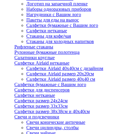
Логотип на запаечной пленке
Наборы одноразовых приборов
Нагрудники с Вашим лого
Пакеты для еды на вынос
Салфетки бумажные с Вашим лого
Салфетки нетканые
Стаканы для кофе/чая
Стаканы для холодных напитков
Рифленые стаканы
Рулонные бумажные полотенца
Салатники круглые
Салфетки Airlaid нетканые
Салфетки Airlaid 40х40см с дизайном
Салфетки Airlaid размер 20х20см
Салфетки Airlaid размер 40х40 см
Салфетки бумажные с Вашим лого
Салфетки для диспенсеров
Салфетки нетканые
Салфетки размер 24х24см
Салфетки размер 33х33см
Салфетки размер 38х38см и 40х40см
Свечи и подсвечники
Свечи конические античные
Свечи цилиндры, столбы
Свечи чайные