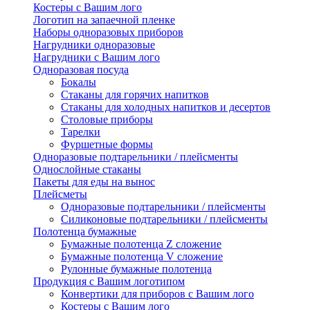
Костеры с Вашим лого
Логотип на запаечной пленке
Наборы одноразовых приборов
Нагрудники одноразовые
Нагрудники с Вашим лого
Одноразовая посуда
Бокалы
Стаканы для горячих напитков
Стаканы для холодных напитков и десертов
Столовые приборы
Тарелки
Фуршетные формы
Одноразовые подтарельники / плейсменты
Однослойные стаканы
Пакеты для еды на вынос
Плейсметы
Одноразовые подтарельники / плейсменты
Силиконовые подтарельники / плейсменты
Полотенца бумажные
Бумажные полотенца Z сложение
Бумажные полотенца V сложение
Рулонные бумажные полотенца
Продукция с Вашим логотипом
Конвертики для приборов с Вашим лого
Костеры с Вашим лого