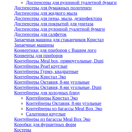
Диспенсеры для рулонной туалетной бумаги
Диспенсеры для бумажных полотенец
Диспенсеры для жидкого мыла
Диспенсеры для пены, мыла, дезинфектора
Диспенсеры для покрытий для унитаза
Диспенсеры для рулонной туалетной бумаги
Диспенсеры для салфеток
Запаечная машина для стаканчиков Кристал
Запаечные машины
Конвертики для приборов с Вашим лого
Конверты для приборов
Контейнеры Meal box, прямоугольные, Duni
Контейнеры Pearl круглые
Контейнеры Гурмэ, квадратные
Контейнеры Кристал Эко
Контейнеры Октавия, 8-ми угольные
Контейнеры Октавия, 8-ми угольные, Duni
Контейнеры для холодных блюд
Контейнеры Кристал Эко
Контейнеры Октавия, 8-ми угольные
Контейнеры из багассы Meal Box Эко
Салатники круглые
Контейнеры из багассы Meal Box Эко
Коробки для фуршетных форм
Костеры