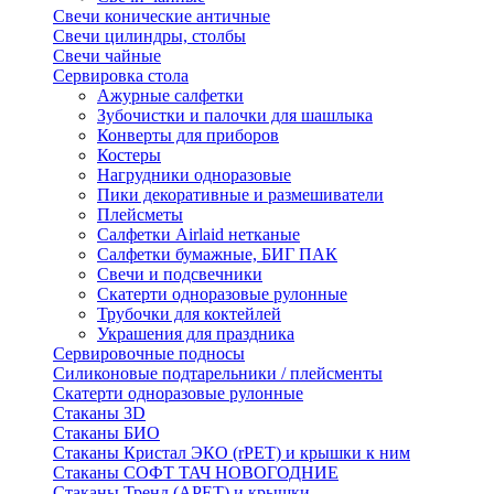
Свечи конические античные
Свечи цилиндры, столбы
Свечи чайные
Сервировка стола
Ажурные салфетки
Зубочистки и палочки для шашлыка
Конверты для приборов
Костеры
Нагрудники одноразовые
Пики декоративные и размешиватели
Плейсметы
Салфетки Airlaid нетканые
Салфетки бумажные, БИГ ПАК
Свечи и подсвечники
Скатерти одноразовые рулонные
Трубочки для коктейлей
Украшения для праздника
Сервировочные подносы
Силиконовые подтарельники / плейсменты
Скатерти одноразовые рулонные
Стаканы 3D
Стаканы БИО
Стаканы Кристал ЭКО (rPET) и крышки к ним
Стаканы СОФТ ТАЧ НОВОГОДНИЕ
Стаканы Тренд (APET) и крышки