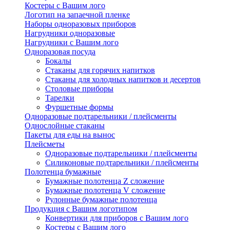
Костеры с Вашим лого
Логотип на запаечной пленке
Наборы одноразовых приборов
Нагрудники одноразовые
Нагрудники с Вашим лого
Одноразовая посуда
Бокалы
Стаканы для горячих напитков
Стаканы для холодных напитков и десертов
Столовые приборы
Тарелки
Фуршетные формы
Одноразовые подтарельники / плейсменты
Однослойные стаканы
Пакеты для еды на вынос
Плейсметы
Одноразовые подтарельники / плейсменты
Силиконовые подтарельники / плейсменты
Полотенца бумажные
Бумажные полотенца Z сложение
Бумажные полотенца V сложение
Рулонные бумажные полотенца
Продукция с Вашим логотипом
Конвертики для приборов с Вашим лого
Костеры с Вашим лого