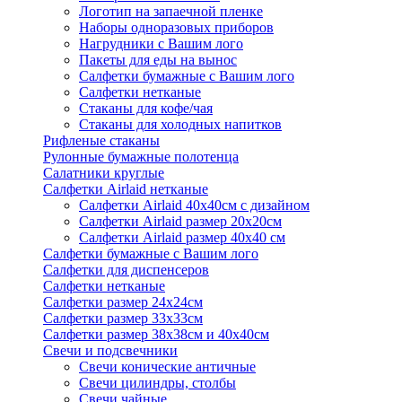
Логотип на запаечной пленке
Наборы одноразовых приборов
Нагрудники с Вашим лого
Пакеты для еды на вынос
Салфетки бумажные с Вашим лого
Салфетки нетканые
Стаканы для кофе/чая
Стаканы для холодных напитков
Рифленые стаканы
Рулонные бумажные полотенца
Салатники круглые
Салфетки Airlaid нетканые
Салфетки Airlaid 40х40см с дизайном
Салфетки Airlaid размер 20х20см
Салфетки Airlaid размер 40х40 см
Салфетки бумажные с Вашим лого
Салфетки для диспенсеров
Салфетки нетканые
Салфетки размер 24х24см
Салфетки размер 33х33см
Салфетки размер 38х38см и 40х40см
Свечи и подсвечники
Свечи конические античные
Свечи цилиндры, столбы
Свечи чайные