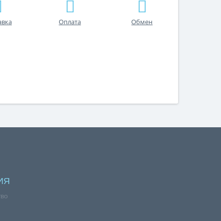
авка
Оплата
Обмен
ИЯ
тво