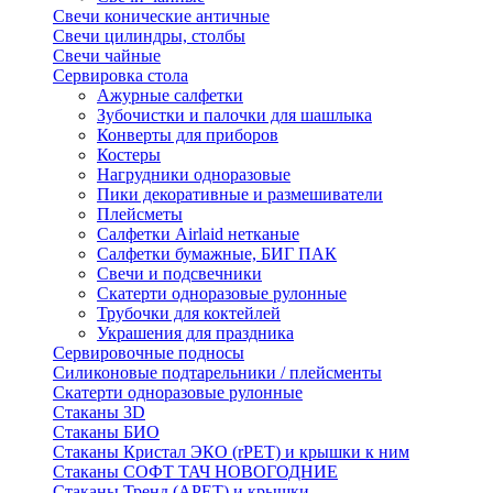
Свечи конические античные
Свечи цилиндры, столбы
Свечи чайные
Сервировка стола
Ажурные салфетки
Зубочистки и палочки для шашлыка
Конверты для приборов
Костеры
Нагрудники одноразовые
Пики декоративные и размешиватели
Плейсметы
Салфетки Airlaid нетканые
Салфетки бумажные, БИГ ПАК
Свечи и подсвечники
Скатерти одноразовые рулонные
Трубочки для коктейлей
Украшения для праздника
Сервировочные подносы
Силиконовые подтарельники / плейсменты
Скатерти одноразовые рулонные
Стаканы 3D
Стаканы БИО
Стаканы Кристал ЭКО (rPET) и крышки к ним
Стаканы СОФТ ТАЧ НОВОГОДНИЕ
Стаканы Тренд (APET) и крышки