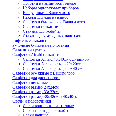
Логотип на запаечной пленке
Наборы одноразовых приборов
Нагрудники с Вашим лого
Пакеты для еды на вынос
Салфетки бумажные с Вашим лого
Салфетки нетканые
Стаканы для кофе/чая
Стаканы для холодных напитков
Рифленые стаканы
Рулонные бумажные полотенца
Салатники круглые
Салфетки Airlaid нетканые
Салфетки Airlaid 40х40см с дизайном
Салфетки Airlaid размер 20х20см
Салфетки Airlaid размер 40х40 см
Салфетки бумажные с Вашим лого
Салфетки для диспенсеров
Салфетки нетканые
Салфетки размер 24х24см
Салфетки размер 33х33см
Салфетки размер 38х38см и 40х40см
Свечи и подсвечники
Свечи конические античные
Свечи цилиндры, столбы
Свечи чайные