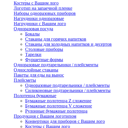
Костеры с Вашим лого
Логотип на запаечной пленке
Наборы одноразовых приборов
Нагрудники одноразовые
Нагрудники с Вашим лого
Одноразовая посуда
Бокалы
Стаканы для горячих напитков
Стаканы для холодных напитков и десертов
Столовые приборы
Тарелки
Фуршетные формы
Одноразовые подтарельники / плейсменты
Однослойные стаканы
Пакеты для еды на вынос
Плейсметы
Одноразовые подтарельники / плейсменты
Силиконовые подтарельники / плейсменты
Полотенца бумажные
Бумажные полотенца Z сложение
Бумажные полотенца V сложение
Рулонные бумажные полотенца
Продукция с Вашим логотипом
Конвертики для приборов с Вашим лого
Костеры с Вашим лого