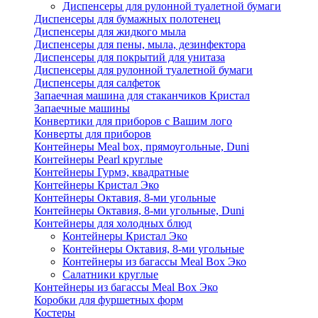
Диспенсеры для рулонной туалетной бумаги
Диспенсеры для бумажных полотенец
Диспенсеры для жидкого мыла
Диспенсеры для пены, мыла, дезинфектора
Диспенсеры для покрытий для унитаза
Диспенсеры для рулонной туалетной бумаги
Диспенсеры для салфеток
Запаечная машина для стаканчиков Кристал
Запаечные машины
Конвертики для приборов с Вашим лого
Конверты для приборов
Контейнеры Meal box, прямоугольные, Duni
Контейнеры Pearl круглые
Контейнеры Гурмэ, квадратные
Контейнеры Кристал Эко
Контейнеры Октавия, 8-ми угольные
Контейнеры Октавия, 8-ми угольные, Duni
Контейнеры для холодных блюд
Контейнеры Кристал Эко
Контейнеры Октавия, 8-ми угольные
Контейнеры из багассы Meal Box Эко
Салатники круглые
Контейнеры из багассы Meal Box Эко
Коробки для фуршетных форм
Костеры